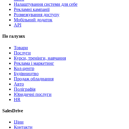
Налаштування системи для себе
Рекламні кампанії
Розмежування доступу
Мобільний додаток
API
По галузях
Товари
Послуги
Курси, тренінги, навчання
Реклама і маркетинг
Кол-центр
Будівництво
Продаж обладнання
Авто
Поліграфія
Юридичні послуги
HR
SalesDrive
Ціни
Контакти