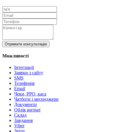
Отримати консультацію
Можливості
Інтеграції
Заявки з сайту
SMS
Телефонія
Email
Чеки, РРО, каса
Чатботи і месенджери
Документи
Облік витрат
Склад
Завдання
Viber
Звіти