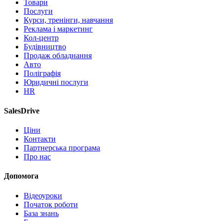
Товари
Послуги
Курси, тренінги, навчання
Реклама і маркетинг
Кол-центр
Будівництво
Продаж обладнання
Авто
Поліграфія
Юридичні послуги
HR
SalesDrive
Ціни
Контакти
Партнерська програма
Про нас
Допомога
Відеоуроки
Початок роботи
База знань