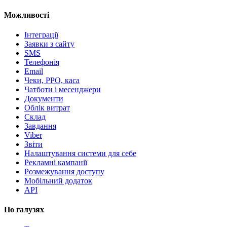
Можливості
Інтеграції
Заявки з сайту
SMS
Телефонія
Email
Чеки, РРО, каса
Чатботи і месенджери
Документи
Облік витрат
Склад
Завдання
Viber
Звіти
Налаштування системи для себе
Рекламні кампанії
Розмежування доступу
Мобільний додаток
API
По галузях