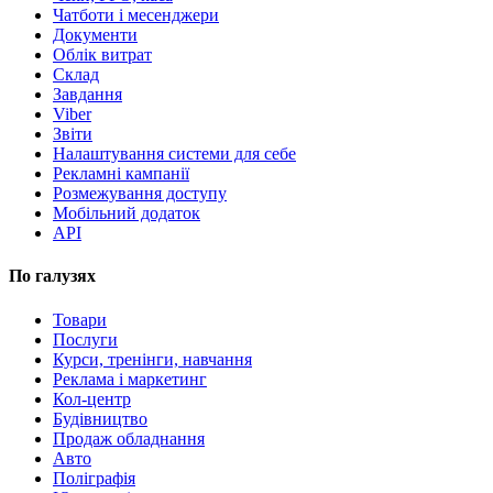
Чатботи і месенджери
Документи
Облік витрат
Склад
Завдання
Viber
Звіти
Налаштування системи для себе
Рекламні кампанії
Розмежування доступу
Мобільний додаток
API
По галузях
Товари
Послуги
Курси, тренінги, навчання
Реклама і маркетинг
Кол-центр
Будівництво
Продаж обладнання
Авто
Поліграфія