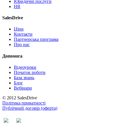
Юридичні послуги
HR
SalesDrive
Ціни
Контакти
Партнерська програма
Про нас
Допомога
Відеоуроки
Початок роботи
База знань
Блог
Вебінари
© 2012 SalesDrive
Політика приватності
Публічний договір (оферта)