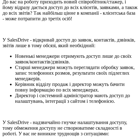
До вас на роботу приходить новий співробітник/стажер, і
йому відразу дається доступ до всіх клієнтів, заявками, а також
до всіх звітів? Так найбільш цінне в компанії - клієнтська база
- може потрапити до третіх осіб!
У SalesDrive - відкривай доступ до заявок, контактів, дзвінків,
звітів лише в тому обсязі, який необхідний:
Новенькі менеджери отримують доступ лише до своїх
заявок/контактів/дзвінків.
Старші менеджери можуть переглядати обробку заявок,
запис телефонних розмов, результати своїх підлеглих
менеджерів.
Керівник відділу продаж і директор можуть бачити
повну інформацію по всіх менеджерах.
Директор і системний адміністратор мають доступ до
налаштувань, інтеграції з сайтом і телефонією.
У SalesDrive - надзвичайно гнучке налаштування доступу,
тому обмеження доступу не створюватиме складності в
роботі. У вас не виникне труднощів з ситуаціями: