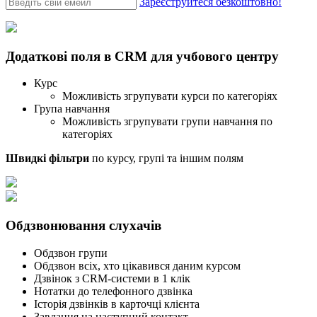
Зареєструйтеся безкоштовно!
Додаткові поля в CRM для учбового центру
Курс
Можливість згрупувати курси по категоріях
Група навчання
Можливість згрупувати групи навчання по
категоріях
Швидкі фільтри
по курсу, групі та іншим полям
Обдзвонювання слухачів
Обдзвон групи
Обдзвон всіх, хто цікавився даним курсом
Дзвінок з CRM-системи в 1 клік
Нотатки до телефонного дзвінка
Історія дзвінків в карточці клієнта
Завдання на наступний контакт