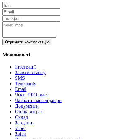
Отримати консультацію
Можливості
Інтеграції
Заявки з сайту
SMS
Телефонія
Email
Чеки, РРО, каса
Чатботи і месенджери
Документи
Облік витрат
Склад
Завдання
Viber
Звіти