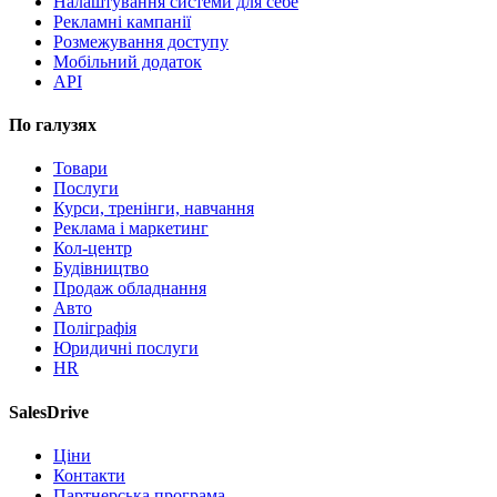
Налаштування системи для себе
Рекламні кампанії
Розмежування доступу
Мобільний додаток
API
По галузях
Товари
Послуги
Курси, тренінги, навчання
Реклама і маркетинг
Кол-центр
Будівництво
Продаж обладнання
Авто
Поліграфія
Юридичні послуги
HR
SalesDrive
Ціни
Контакти
Партнерська програма