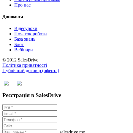
Про нас
Допомога
Відеоуроки
Початок роботи
База знань
Блог
Вебінари
© 2012 SalesDrive
Політика приватності
Публічний договір (оферта)
Реєстрація в SalesDrive
.salesdrive.me