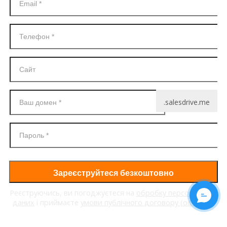
.salesdrive.me
Зареєструйтеся безкоштовно
Реєструючись, ви погоджуєтеся на
обробку персональних
даних
і приймаєте
умови публічного договору (оферти)
.