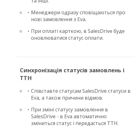
та інші.
Менеджери одразу сповіщаються про
нові замовлення з Eva.
При оплаті карткою, в SalesDrive буде
оновлюватися статус оплати.
Синхронізація статусів замовлень і
ТТН
Співставте статусам SalesDrive статуси в
Eva, а також причини відмов.
При зміні статусу замовлення в
SalesDrive - в Eva автоматично
зміниться статус і передасться ТТН.