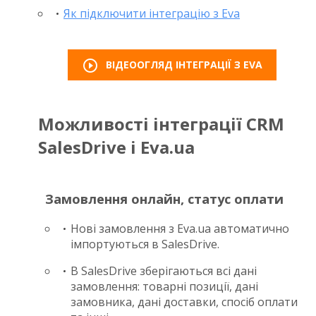
Як підключити інтеграцію з Eva
play_circle_outline
ВІДЕООГЛЯД ІНТЕГРАЦІЇ З EVA
Можливості інтеграції CRM
SalesDrive і Eva.ua
Замовлення онлайн, статус оплати
Нові замовлення з Eva.ua автоматично
імпортуються в SalesDrive.
В SalesDrive зберігаються всі дані
замовлення: товарні позиції, дані
замовника, дані доставки, спосіб оплати