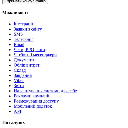
Отримати консультацію
Можливості
Інтеграції
Заявки з сайту
SMS
Телефонія
Email
Чеки, РРО, каса
Чатботи і месенджери
Документи
Облік витрат
Склад
Завдання
Viber
Звіти
Налаштування системи для себе
Рекламні кампанії
Розмежування доступу
Мобільний додаток
API
По галузях