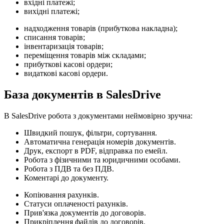
вхідні платежі;
вихідні платежі;
надходження товарів (прибуткова накладна);
списання товарів;
інвентаризація товарів;
переміщення товарів між складами;
прибуткові касові ордери;
видаткові касові ордери.
База документів в SalesDrive
В SalesDrive робота з документами неймовірно зручна:
Швидкий пошук, фільтри, сортування.
Автоматична генерація номерів документів.
Друк, експорт в PDF, відправка по емейл.
Робота з фізичними та юридичними особами.
Робота з ПДВ та без ПДВ.
Коментарі до документу.
Копіювання рахунків.
Статуси оплаченості рахунків.
Прив'язка документів до договорів.
Прикріплення файлів до договорів.