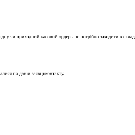
дну чи приходний касовий ордер - не потрібно заходити в склад
алися по даній заявці/контакту.