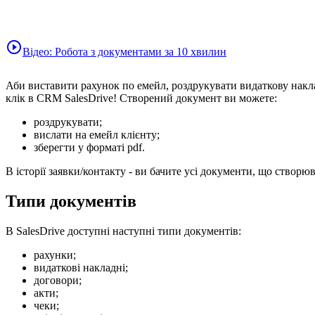
play_circle_outline
Відео: Робота з документами за 10 хвилин
Аби виставити рахунок по емейл, роздрукувати видаткову накла
клік в CRM SalesDrive! Створений документ ви можете:
роздрукувати;
вислати на емейл клієнту;
зберегти у форматі pdf.
В історії заявки/контакту - ви бачите усі документи, що створюв
Типи документів
В SalesDrive доступні наступні типи документів:
рахунки;
видаткові накладні;
договори;
акти;
чеки;