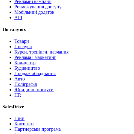
Рекламні кампанії
Розмежування доступу
Мобільний додаток
API
По галузях
Товари
Послуги
Курси, тренінги, навчання
Реклама і маркетинг
Кол-центр
Будівництво
Продаж обладнання
Авто
Поліграфія
Юридичні послуги
HR
SalesDrive
Ціни
Контакти
Партнерська програма