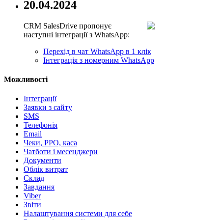
20.04.2024
CRM SalesDrive пропонує
наступні інтеграції з WhatsApp:
Перехід в чат WhatsApp в 1 клік
Інтеграція з номерним WhatsApp
Можливості
Інтеграції
Заявки з сайту
SMS
Телефонія
Email
Чеки, РРО, каса
Чатботи і месенджери
Документи
Облік витрат
Склад
Завдання
Viber
Звіти
Налаштування системи для себе