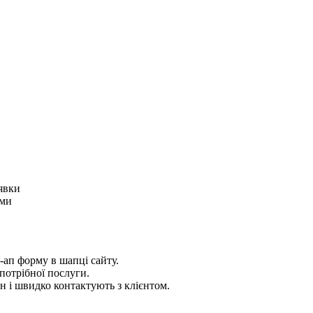
аявки
ами
п-ап форму в шапці сайту.
 потрібної послуги.
 і швидко контактують з клієнтом.