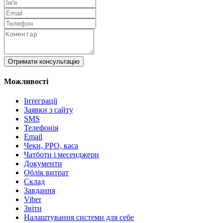
Отримати консультацію
Можливості
Інтеграції
Заявки з сайту
SMS
Телефонія
Email
Чеки, РРО, каса
Чатботи і месенджери
Документи
Облік витрат
Склад
Завдання
Viber
Звіти
Налаштування системи для себе