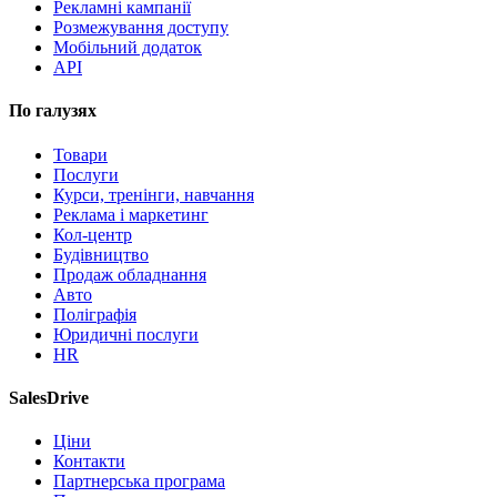
Рекламні кампанії
Розмежування доступу
Мобільний додаток
API
По галузях
Товари
Послуги
Курси, тренінги, навчання
Реклама і маркетинг
Кол-центр
Будівництво
Продаж обладнання
Авто
Поліграфія
Юридичні послуги
HR
SalesDrive
Ціни
Контакти
Партнерська програма