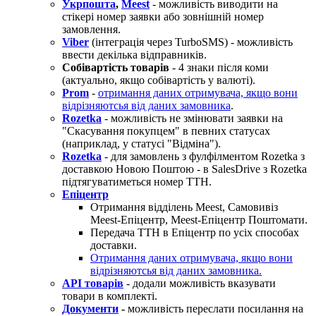
Укрпошта
,
Meest
- можливість виводити на
стікері номер заявки або зовнішній номер
замовлення.
Viber
(інтеграція через TurboSMS) - можливість
ввести декілька відправників.
Собівартість товарів
- 4 знаки після коми
(актуально, якщо собівартість у валюті).
Prom
-
отримання даних отримувача, якщо вони
відрізняютсья від даних замовника
.
Rozetka
- можливість не змінювати заявки на
"Скасування покупцем" в певних статусах
(наприклад, у статусі "Відміна").
Rozetka
- для замовлень з фулфілментом Rozetka з
доставкою Новою Поштою - в SalesDrive з Rozetka
підтягуватиметься номер ТТН.
Епіцентр
Отримання відділень Meest, Самовивіз
Meest-Епіцентр, Meest-Епіцентр Поштомати.
Передача ТТН в Епіцентр по усіх способах
доставки.
Отримання даних отримувача, якщо вони
відрізняютсья від даних замовника.
API товарів
- додали можливість вказувати
товари в комплекті.
Документи
-
можливість переслати посилання на