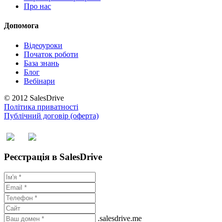
Про нас
Допомога
Відеоуроки
Початок роботи
База знань
Блог
Вебінари
© 2012 SalesDrive
Політика приватності
Публічний договір (оферта)
Реєстрація в SalesDrive
.salesdrive.me