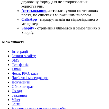
друковану форму для не авторизованих
користувачів.
Автозавдання
, автосмс
- умови по числових
полях, по списках з множинним вибором.
CallsApp
- маршрутизація на відповідального
менеджера.
Shopify
- отримання utm-міток в замовленнях з
Shopify.
Можливості
Інтеграції
Заявки з сайту
SMS
Телефонія
Email
Чеки, РРО, каса
Чатботи і месенджери
Документи
Облік витрат
Склад
Завдання
Viber
Звіти
Налаштування системи для себе