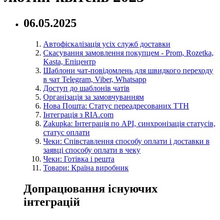
06.05.2025
Автофіскалізація усіх служб доставки
Скасування замовлення покупцем - Prom, Rozetka,
Kasta, Епіцентр
Шаблони чат-повідомлень для швидкого переходу
в чат Telegram, Viber, Whatsapp
Доступ до шаблонів чатів
Організація за замовчуванням
Нова Пошта: Статус переадресованих ТТН
Інтеграція з RIA.com
Zakupka: Інтеграція по API, синхронізація статусів,
статус оплати
Чеки: Співставлення способу оплати і доставки в
заявці способу оплати в чеку
Чеки: Готівка і решта
Товари: Країна виробник
Допрацювання існуючих
інтеграцій