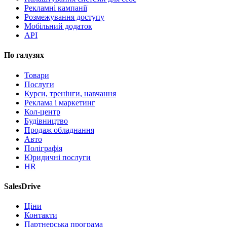
Рекламні кампанії
Розмежування доступу
Мобільний додаток
API
По галузях
Товари
Послуги
Курси, тренінги, навчання
Реклама і маркетинг
Кол-центр
Будівництво
Продаж обладнання
Авто
Поліграфія
Юридичні послуги
HR
SalesDrive
Ціни
Контакти
Партнерська програма