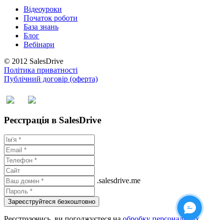
Відеоуроки
Початок роботи
База знань
Блог
Вебінари
© 2012 SalesDrive
Політика приватності
Публічний договір (оферта)
Реєстрація в SalesDrive
.salesdrive.me
Зареєструйтеся безкоштовно
Реєструючись, ви погоджуєтеся на
обробку персональних