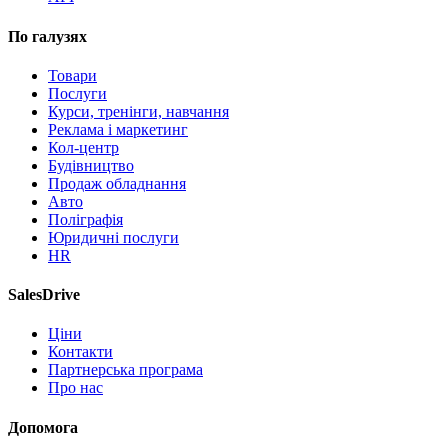
По галузях
Товари
Послуги
Курси, тренінги, навчання
Реклама і маркетинг
Кол-центр
Будівництво
Продаж обладнання
Авто
Поліграфія
Юридичні послуги
HR
SalesDrive
Ціни
Контакти
Партнерська програма
Про нас
Допомога