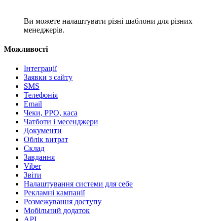
Ви можете налаштувати різні шаблони для різних
менеджерів.
Можливості
Інтеграції
Заявки з сайту
SMS
Телефонія
Email
Чеки, РРО, каса
Чатботи і месенджери
Документи
Облік витрат
Склад
Завдання
Viber
Звіти
Налаштування системи для себе
Рекламні кампанії
Розмежування доступу
Мобільний додаток
API