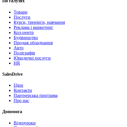
По галузях
Товари
Послуги
Курси, тренінги, навчання
Реклама і маркетинг
Кол-центр
Будівництво
Продаж обладнання
Авто
Поліграфія
Юридичні послуги
HR
SalesDrive
Ціни
Контакти
Партнерська програма
Про нас
Допомога
Відеоуроки