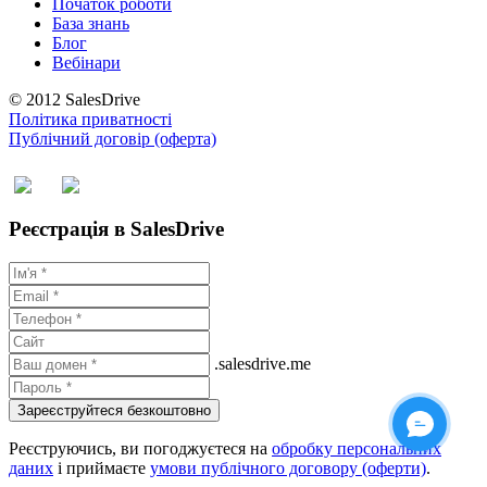
Початок роботи
База знань
Блог
Вебінари
© 2012 SalesDrive
Політика приватності
Публічний договір (оферта)
Реєстрація в SalesDrive
.salesdrive.me
Зареєструйтеся безкоштовно
Реєструючись, ви погоджуєтеся на
обробку персональних
даних
і приймаєте
умови публічного договору (оферти)
.