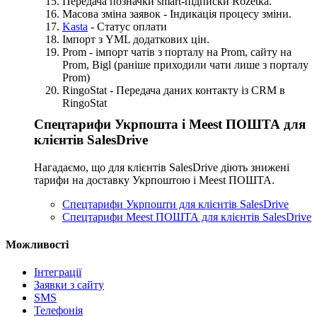
Передача позначки smart-підписки Rozetka.
Масова зміна заявок - Індикація процесу зміни.
Kasta
- Статус оплати
Імпорт з YML додаткових цін.
Prom - імпорт чатів з порталу на Prom, сайту на
Prom, Bigl (раніше приходили чати лише з порталу
Prom)
RingoStat - Передача даних контакту із CRM в
RingoStat
Спецтарифи Укрпошта і Meest ПОШТА для
клієнтів SalesDrive
Нагадаємо, що для клієнтів SalesDrive діють знижені
тарифи на доставку Укрпоштою і Meest ПОШТА.
Спецтарифи Укрпошти для клієнтів SalesDrive
Спецтарифи Meest ПОШТА для клієнтів SalesDrive
Можливості
Інтеграції
Заявки з сайту
SMS
Телефонія