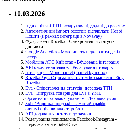
10.03.2026
Індикація які ТТН роздруковані, додані до реєстру
Автоматичний імпорт реєстрів післяплати Нової
Пошти (в рамках інтеграції з NovaPay)
Фулфілмент Rozetka - Синхронізація статусів
доставки
Google Analytics - Можливість підключити декілька
ресурсів
Мобільна АТС Київстар - Вбудована інтеграція
API оновлення заявок - Редагування товарів
Інтеграція з Monomarket (market by mono)
RozetkaPay - Отримання платежів з маркетплейсу
Rozetka
Eva - Співставлення статусів, передача ТТН
Eva - Вигрузка товарів для Eva в YML
Організація за замовчуванням - Декілька умов
Звіт "Воронка продажів" - Новий графік,
оптимізація швидкості роботи
API додавання нотатки до заявки
Редагування повідомлень Facebook/Instagram -
Передача змін в SalesDrive.