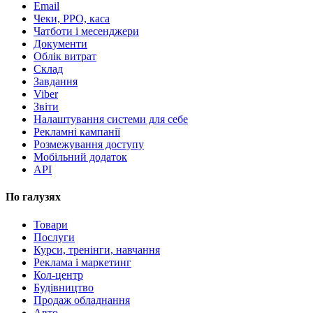
Email
Чеки, РРО, каса
Чатботи і месенджери
Документи
Облік витрат
Склад
Завдання
Viber
Звіти
Налаштування системи для себе
Рекламні кампанії
Розмежування доступу
Мобільний додаток
API
По галузях
Товари
Послуги
Курси, тренінги, навчання
Реклама і маркетинг
Кол-центр
Будівництво
Продаж обладнання
Авто