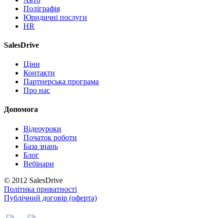
Поліграфія
Юридичні послуги
HR
SalesDrive
Ціни
Контакти
Партнерська програма
Про нас
Допомога
Відеоуроки
Початок роботи
База знань
Блог
Вебінари
© 2012 SalesDrive
Політика приватності
Публічний договір (оферта)