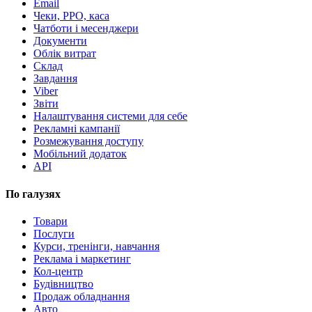
Email
Чеки, РРО, каса
Чатботи і месенджери
Документи
Облік витрат
Склад
Завдання
Viber
Звіти
Налаштування системи для себе
Рекламні кампанії
Розмежування доступу
Мобільний додаток
API
По галузях
Товари
Послуги
Курси, тренінги, навчання
Реклама і маркетинг
Кол-центр
Будівництво
Продаж обладнання
Авто