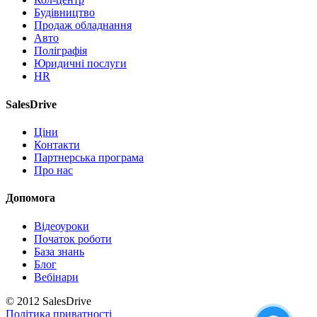
Будівництво
Продаж обладнання
Авто
Поліграфія
Юридичні послуги
HR
SalesDrive
Ціни
Контакти
Партнерська програма
Про нас
Допомога
Відеоуроки
Початок роботи
База знань
Блог
Вебінари
© 2012 SalesDrive
Політика приватності