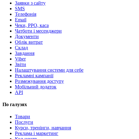
Заявки з сайту
SMS
Телефонія
Email
Чеки, РРО, каса
Чатботи і месенджери
Документи
Облік витрат
Склад
Завдання
Viber
Звіти
Налаштування системи для себе
Рекламні кампанії
Розмежування доступу
Мобільний додаток
API
По галузях
Товари
Послуги
Курси, тренінги, навчання
Реклама і маркетинг
Кол-центр