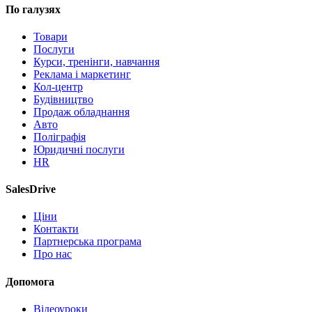
По галузях
Товари
Послуги
Курси, тренінги, навчання
Реклама і маркетинг
Кол-центр
Будівництво
Продаж обладнання
Авто
Поліграфія
Юридичні послуги
HR
SalesDrive
Ціни
Контакти
Партнерська програма
Про нас
Допомога
Відеоуроки