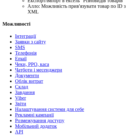
Експорт/імпорт в ексель "Різновидів товарів"
Алло: Можливість прив'язувати товар по ID з
XML
Можливості
Інтеграції
Заявки з сайту
SMS
Телефонія
Email
Чеки, РРО, каса
Чатботи і месенджери
Документи
Облік витрат
Склад
Завдання
Viber
Звіти
Налаштування системи для себе
Рекламні кампанії
Розмежування доступу
Мобільний додаток
API