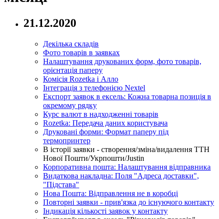
21.12.2020
Декілька складів
Фото товарів в заявках
Налаштування друкованих форм, фото товарів,
орієнтація паперу
Комісія Rozetka і Алло
Інтеграція з телефонією Nextel
Експорт заявок в ексель: Кожна товарна позиція в
окремому рядку
Курс валют в надходженні товарів
Rozetka: Передача даних користувача
Друковані форми: Формат паперу під
термопринтер
В історії заявки - створення/зміна/видалення ТТН
Нової Пошти/Укрпошти/Justin
Корпоративна пошта: Налаштування відправника
Видаткова накладна: Поля "Адреса доставки",
"Підстава"
Нова Пошта: Відправлення не в коробці
Повторні заявки - прив'язка до існуючого контакту
Індикація кількості заявок у контакту