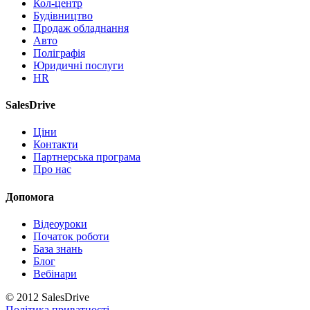
Кол-центр
Будівництво
Продаж обладнання
Авто
Поліграфія
Юридичні послуги
HR
SalesDrive
Ціни
Контакти
Партнерська програма
Про нас
Допомога
Відеоуроки
Початок роботи
База знань
Блог
Вебінари
© 2012 SalesDrive
Політика приватності