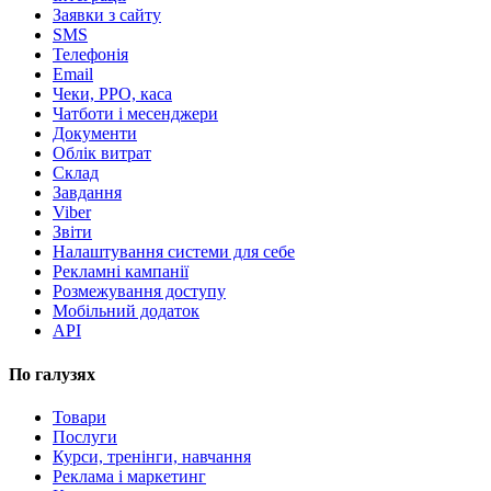
Заявки з сайту
SMS
Телефонія
Email
Чеки, РРО, каса
Чатботи і месенджери
Документи
Облік витрат
Склад
Завдання
Viber
Звіти
Налаштування системи для себе
Рекламні кампанії
Розмежування доступу
Мобільний додаток
API
По галузях
Товари
Послуги
Курси, тренінги, навчання
Реклама і маркетинг