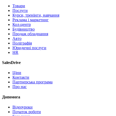
Товари
Послуги
Курси, тренінги, навчання
Реклама і маркетинг
Кол-центр
Будівництво
Продаж обладнання
Авто
Поліграфія
Юридичні послуги
HR
SalesDrive
Ціни
Контакти
Партнерська програма
Про нас
Допомога
Відеоуроки
Початок роботи