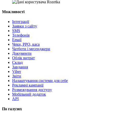
Можливості
Інтеграції
Заявки з сайту
SMS
Телефонія
Email
Чеки, РРО, каса
Чатботи і месенджери
Документи
Облік витрат
Склад
Завдання
Viber
Звіти
Налаштування системи для себе
Рекламні кампанії
Розмежування доступу
Мобільний додаток
API
По галузях