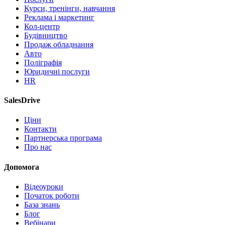
Курси, тренінги, навчання
Реклама і маркетинг
Кол-центр
Будівництво
Продаж обладнання
Авто
Поліграфія
Юридичні послуги
HR
SalesDrive
Ціни
Контакти
Партнерська програма
Про нас
Допомога
Відеоуроки
Початок роботи
База знань
Блог
Вебінари