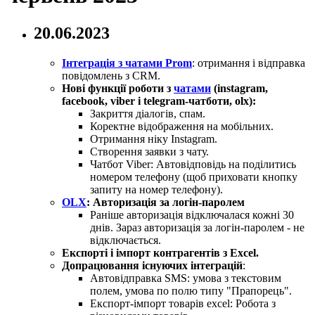
20.06.2023
Інтеграція з чатами Prom
: отримання і відправка
повідомлень з CRM.
Нові функції роботи з
чатами
(instagram,
facebook, viber і telegram-чатботи, olx):
Закриття діалогів, спам.
Коректне відображення на мобільних.
Отримання ніку Instagram.
Створення заявки з чату.
Чатбот Viber: Автовідповідь на поділитись
номером телефону (щоб приховати кнопку
запиту на номер телефону).
OLX
: Авторизація за логін-паролем
Раніше авторизація відключалася кожні 30
днів. Зараз авторизація за логін-паролем - не
відключається.
Експорті і імпорт контрагентів з Excel.
Допрацювання існуючих інтеграцій
:
Автовідправка SMS: умова з текстовим
полем, умова по полю типу "Прапорець".
Експорт-імпорт товарів excel: Робота з