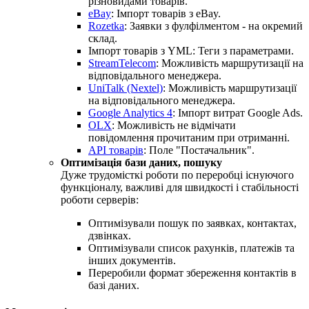
різновидами товарів.
eBay
: Імпорт товарів з eBay.
Rozetka
: Заявки з фулфілментом - на окремий
склад.
Імпорт товарів з YML: Теги з параметрами.
StreamTelecom
: Можливість маршрутизації на
відповідального менеджера.
UniTalk (Nextel)
: Можливість маршрутизації
на відповідального менеджера.
Google Analytics 4
: Імпорт витрат Google Ads.
OLX
: Можливість не відмічати
повідомлення прочитаним при отриманні.
API товарів
: Поле "Постачальник".
Оптимізація бази даних, пошуку
Дуже трудомісткі роботи по переробці існуючого
функціоналу, важливі для швидкості і стабільності
роботи серверів:
Оптимізували пошук по заявках, контактах,
дзвінках.
Оптимізували список рахунків, платежів та
інших документів.
Переробили формат збереження контактів в
базі даних.