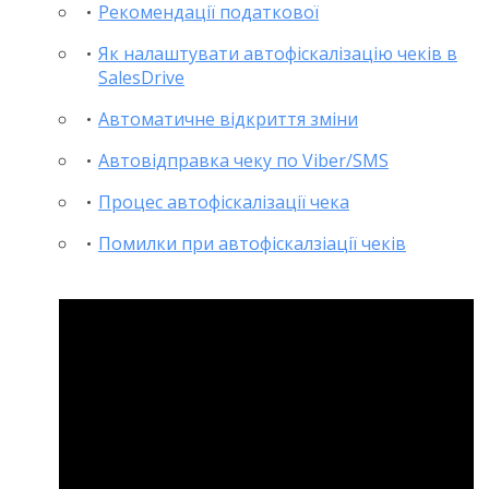
Рекомендації податкової
Як налаштувати автофіскалізацію чеків в
SalesDrive
Автоматичне відкриття зміни
Автовідправка чеку по Viber/SMS
Процес автофіскалізації чека
Помилки при автофіскалзіації чеків