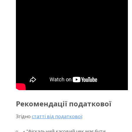
Рекомендації податкової
Згідно
статті від податкової
:
"фіскальний касовий чек має бути