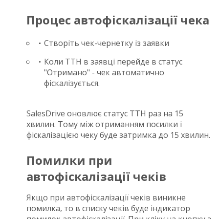
Процес автофіскалізації чека
Створіть чек-чернетку із заявки
Коли ТТН в заявці перейде в статус
"Отримано" - чек автоматично
фіскалізується.
SalesDrive оновлює статус ТТН раз на 15
хвилин. Тому між отриманням посилки і
фіскалізацією чеку буде затримка до 15 хвилин.
Помилки при
автофіскалізації чеків
Якщо при автофіскалізації чеків виникне
помилка, то в списку чеків буде індикатор
помилок автофіскалізації. При кліку на кнопку з