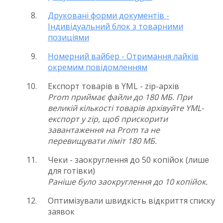
Друковані форми документів -
Індивідуальний блок з товарними
позиціями
Номерний вайбер - Отримання лайків
окремим повідомленням
Експорт товарів в YML - zip-архів
Prom приймає файли до 180 МБ. При
великій кількості товарів архівуйте YML-
експорт у zip, щоб прискорити
завантаження на Prom та не
перевищувати ліміт 180 МБ.
Чеки - заокруглення до 50 копійок (лише
для готівки)
Раніше було заокруглення до 10 копійок.
Оптимізували швидкість відкриття списку
заявок