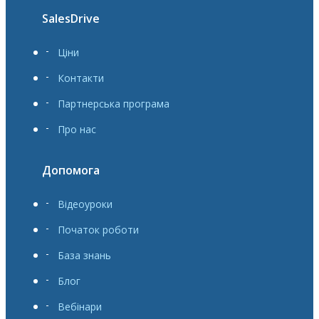
SalesDrive
Ціни
Контакти
Партнерська програма
Про нас
Допомога
Відеоуроки
Початок роботи
База знань
Блог
Вебінари