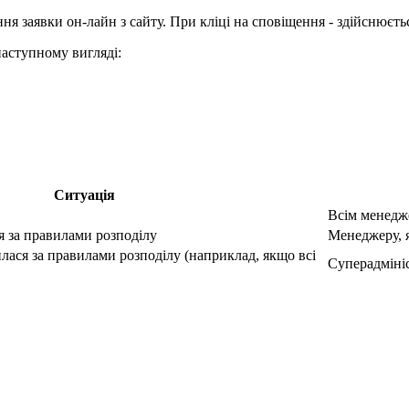
я заявки он-лайн з сайту. При кліці на сповіщення - здійснюєтьс
аступному вигляді:
Ситуація
Всім менедже
я за правилами розподілу
Менеджеру, 
лася за правилами розподілу (наприклад, якщо всі
Суперадмініс