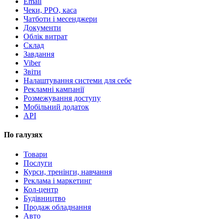
Email
Чеки, РРО, каса
Чатботи і месенджери
Документи
Облік витрат
Склад
Завдання
Viber
Звіти
Налаштування системи для себе
Рекламні кампанії
Розмежування доступу
Мобільний додаток
API
По галузях
Товари
Послуги
Курси, тренінги, навчання
Реклама і маркетинг
Кол-центр
Будівництво
Продаж обладнання
Авто