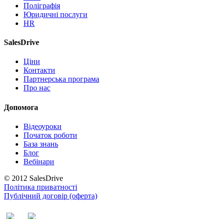
Поліграфія
Юридичні послуги
HR
SalesDrive
Ціни
Контакти
Партнерська програма
Про нас
Допомога
Відеоуроки
Початок роботи
База знань
Блог
Вебінари
© 2012 SalesDrive
Політика приватності
Публічний договір (оферта)