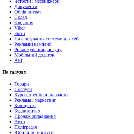
Чатботи і месенджери
Документи
Облік витрат
Склад
Завдання
Viber
Звіти
Налаштування системи для себе
Рекламні кампанії
Розмежування доступу
Мобільний додаток
API
По галузях
Товари
Послуги
Курси, тренінги, навчання
Реклама і маркетинг
Кол-центр
Будівництво
Продаж обладнання
Авто
Поліграфія
Юридичні послуги