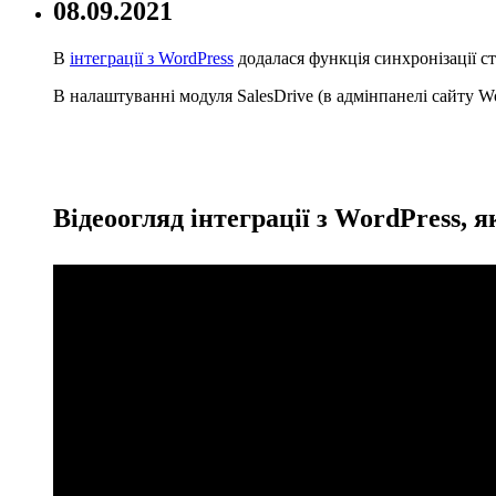
08.09.2021
В
інтеграції з WordPress
додалася функція синхронізації ста
В налаштуванні модуля SalesDrive (в адмінпанелі сайту Wor
Відеоогляд інтеграції з WordPress, 