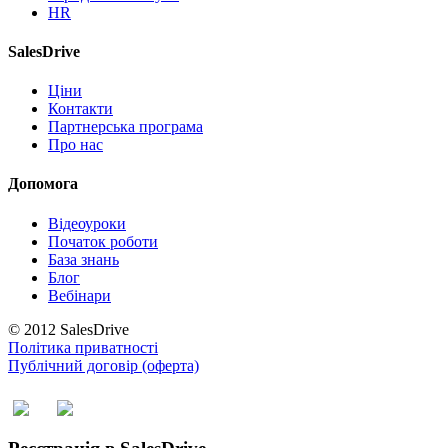
HR
SalesDrive
Ціни
Контакти
Партнерська програма
Про нас
Допомога
Відеоуроки
Початок роботи
База знань
Блог
Вебінари
© 2012 SalesDrive
Політика приватності
Публічний договір (оферта)