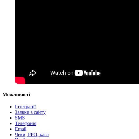
Можливості
Інтеграції
Заявки з сайту
SMS
Телефонія
Email
Чеки, РРО, каса