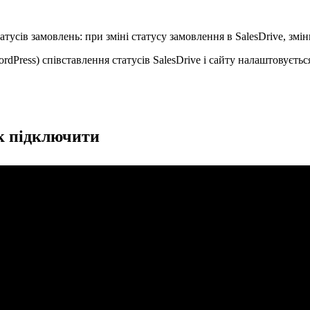
тусів замовлень: при зміні статусу замовлення в SalesDrive, зміни
dPress) співставлення статусів SalesDrive і сайту налаштовується
як підключити