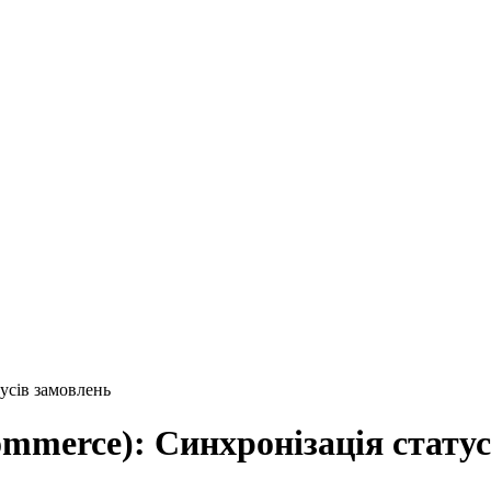
тусів замовлень
ommerce): Синхронізація стату