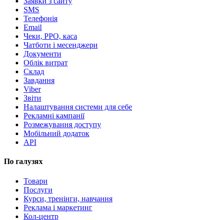
Заявки з сайту
SMS
Телефонія
Email
Чеки, РРО, каса
Чатботи і месенджери
Документи
Облік витрат
Склад
Завдання
Viber
Звіти
Налаштування системи для себе
Рекламні кампанії
Розмежування доступу
Мобільний додаток
API
По галузях
Товари
Послуги
Курси, тренінги, навчання
Реклама і маркетинг
Кол-центр