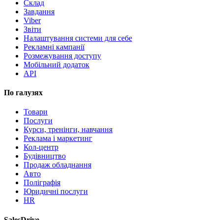
Склад
Завдання
Viber
Звіти
Налаштування системи для себе
Рекламні кампанії
Розмежування доступу
Мобільний додаток
API
По галузях
Товари
Послуги
Курси, тренінги, навчання
Реклама і маркетинг
Кол-центр
Будівництво
Продаж обладнання
Авто
Поліграфія
Юридичні послуги
HR
SalesDrive