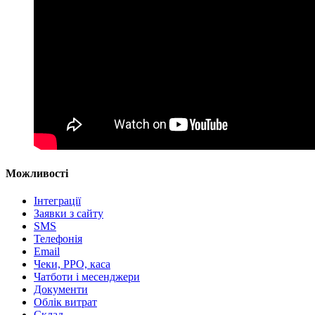
Можливості
Інтеграції
Заявки з сайту
SMS
Телефонія
Email
Чеки, РРО, каса
Чатботи і месенджери
Документи
Облік витрат
Склад