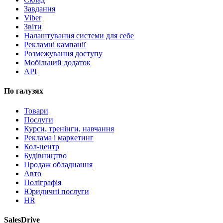
Завдання
Viber
Звіти
Налаштування системи для себе
Рекламні кампанії
Розмежування доступу
Мобільний додаток
API
По галузях
Товари
Послуги
Курси, тренінги, навчання
Реклама і маркетинг
Кол-центр
Будівництво
Продаж обладнання
Авто
Поліграфія
Юридичні послуги
HR
SalesDrive