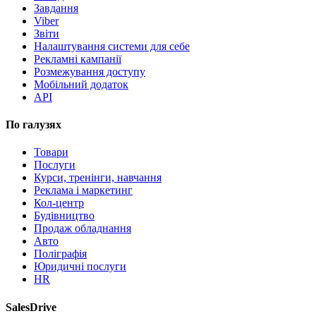
Завдання
Viber
Звіти
Налаштування системи для себе
Рекламні кампанії
Розмежування доступу
Мобільний додаток
API
По галузях
Товари
Послуги
Курси, тренінги, навчання
Реклама і маркетинг
Кол-центр
Будівництво
Продаж обладнання
Авто
Поліграфія
Юридичні послуги
HR
SalesDrive