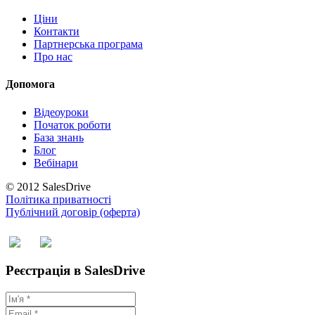
Ціни
Контакти
Партнерська програма
Про нас
Допомога
Відеоуроки
Початок роботи
База знань
Блог
Вебінари
© 2012 SalesDrive
Політика приватності
Публічний договір (оферта)
Реєстрація в SalesDrive