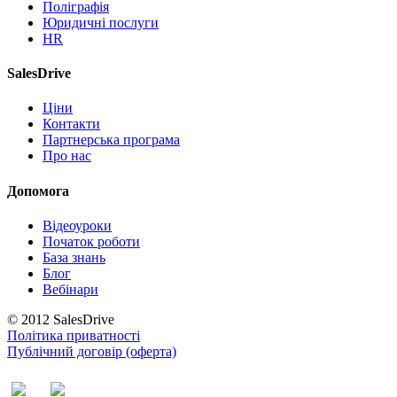
Поліграфія
Юридичні послуги
HR
SalesDrive
Ціни
Контакти
Партнерська програма
Про нас
Допомога
Відеоуроки
Початок роботи
База знань
Блог
Вебінари
© 2012 SalesDrive
Політика приватності
Публічний договір (оферта)