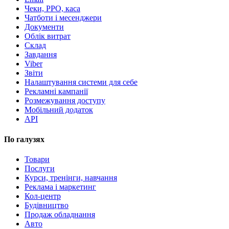
Чеки, РРО, каса
Чатботи і месенджери
Документи
Облік витрат
Склад
Завдання
Viber
Звіти
Налаштування системи для себе
Рекламні кампанії
Розмежування доступу
Мобільний додаток
API
По галузях
Товари
Послуги
Курси, тренінги, навчання
Реклама і маркетинг
Кол-центр
Будівництво
Продаж обладнання
Авто