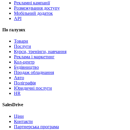
Рекламні кампанії
Розмежування доступу
Мобільний додаток
API
По галузях
Товари
Послуги
Курси, тренінги, навчання
Реклама і маркетинг
Кол-центр
Будівництво
Продаж обладнання
Авто
Поліграфія
Юридичні послуги
HR
SalesDrive
Ціни
Контакти
Партнерська програма