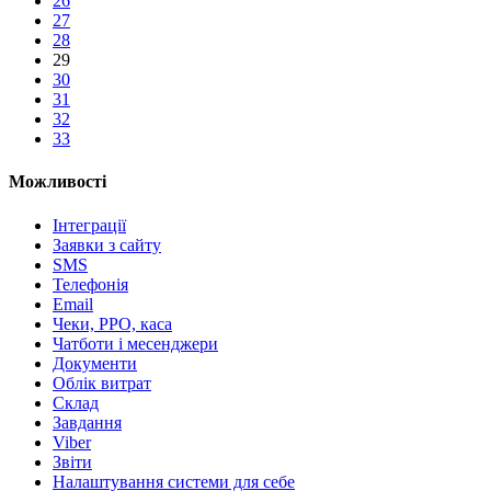
26
27
28
29
30
31
32
33
Можливості
Інтеграції
Заявки з сайту
SMS
Телефонія
Email
Чеки, РРО, каса
Чатботи і месенджери
Документи
Облік витрат
Склад
Завдання
Viber
Звіти
Налаштування системи для себе