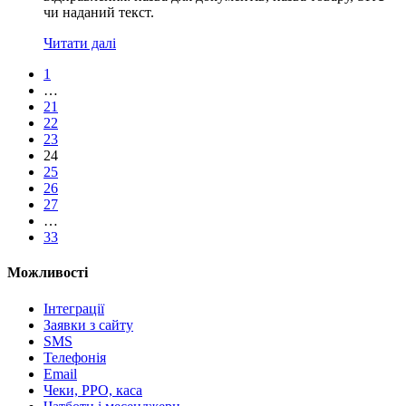
чи наданий текст.
Читати далі
1
…
21
22
23
24
25
26
27
…
33
Можливості
Інтеграції
Заявки з сайту
SMS
Телефонія
Email
Чеки, РРО, каса