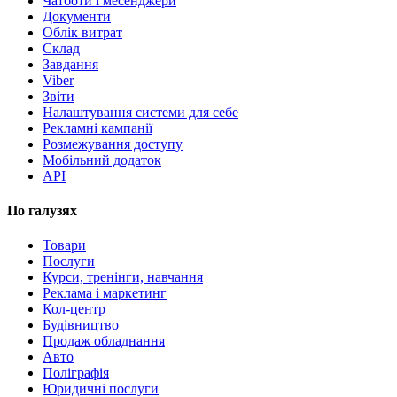
Чатботи і месенджери
Документи
Облік витрат
Склад
Завдання
Viber
Звіти
Налаштування системи для себе
Рекламні кампанії
Розмежування доступу
Мобільний додаток
API
По галузях
Товари
Послуги
Курси, тренінги, навчання
Реклама і маркетинг
Кол-центр
Будівництво
Продаж обладнання
Авто
Поліграфія
Юридичні послуги