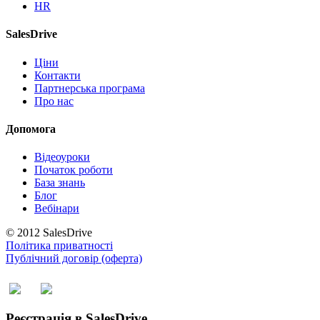
HR
SalesDrive
Ціни
Контакти
Партнерська програма
Про нас
Допомога
Відеоуроки
Початок роботи
База знань
Блог
Вебінари
© 2012 SalesDrive
Політика приватності
Публічний договір (оферта)
Реєстрація в SalesDrive