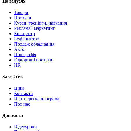
По галузях
Товари
Послуги
Курси, тренінги, навчання
Реклама і маркетинг
Кол-центр
Будівництво
Продаж обладнання
Авто
Поліграфія
Юридичні послуги
HR
SalesDrive
Ціни
Контакти
Партнерська програма
Про нас
Допомога
Відеоуроки