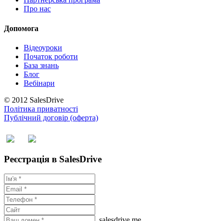
Про нас
Допомога
Відеоуроки
Початок роботи
База знань
Блог
Вебінари
© 2012 SalesDrive
Політика приватності
Публічний договір (оферта)
Реєстрація в SalesDrive
.salesdrive.me