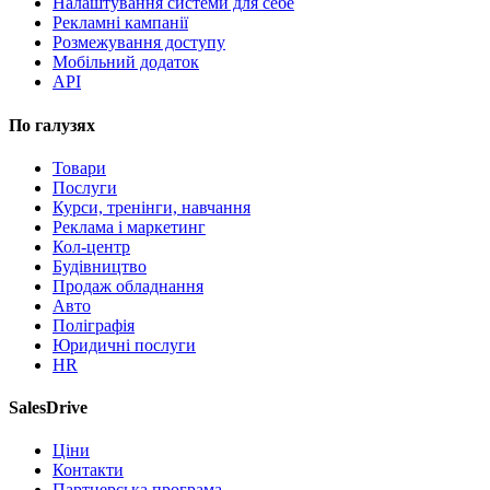
Налаштування системи для себе
Рекламні кампанії
Розмежування доступу
Мобільний додаток
API
По галузях
Товари
Послуги
Курси, тренінги, навчання
Реклама і маркетинг
Кол-центр
Будівництво
Продаж обладнання
Авто
Поліграфія
Юридичні послуги
HR
SalesDrive
Ціни
Контакти
Партнерська програма