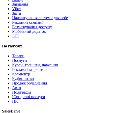
Завдання
Viber
Звіти
Налаштування системи для себе
Рекламні кампанії
Розмежування доступу
Мобільний додаток
API
По галузях
Товари
Послуги
Курси, тренінги, навчання
Реклама і маркетинг
Кол-центр
Будівництво
Продаж обладнання
Авто
Поліграфія
Юридичні послуги
HR
SalesDrive