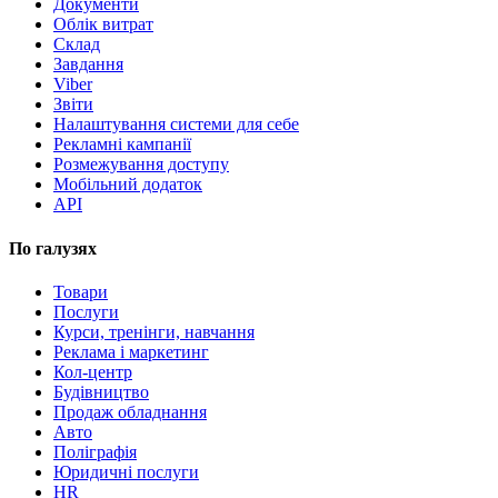
Документи
Облік витрат
Склад
Завдання
Viber
Звіти
Налаштування системи для себе
Рекламні кампанії
Розмежування доступу
Мобільний додаток
API
По галузях
Товари
Послуги
Курси, тренінги, навчання
Реклама і маркетинг
Кол-центр
Будівництво
Продаж обладнання
Авто
Поліграфія
Юридичні послуги
HR