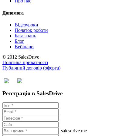
Про нас
Допомога
Відеоуроки
Початок роботи
База знань
Блог
Вебінари
© 2012 SalesDrive
Політика приватності
Публічний договір (оферта)
Реєстрація в SalesDrive
.salesdrive.me