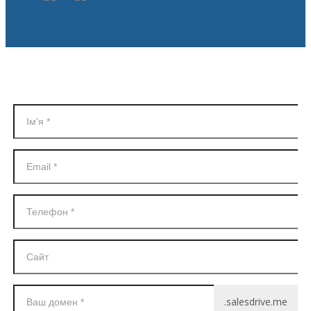
Реєстрація в SalesDrive
.salesdrive.me