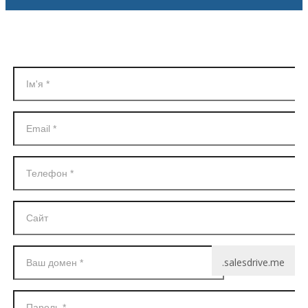
Реєстрація в SalesDrive
.salesdrive.me