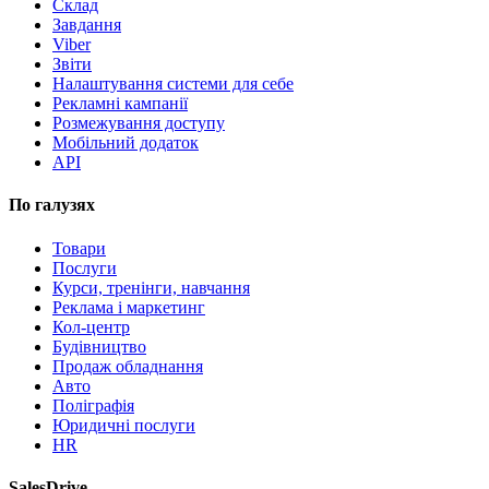
Склад
Завдання
Viber
Звіти
Налаштування системи для себе
Рекламні кампанії
Розмежування доступу
Мобільний додаток
API
По галузях
Товари
Послуги
Курси, тренінги, навчання
Реклама і маркетинг
Кол-центр
Будівництво
Продаж обладнання
Авто
Поліграфія
Юридичні послуги
HR
SalesDrive