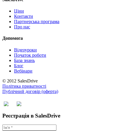
Ціни
Контакти
Партнерська програма
Про нас
Допомога
Відеоуроки
Початок роботи
База знань
Блог
Вебінари
© 2012 SalesDrive
Політика приватності
Публічний договір (оферта)
Реєстрація в SalesDrive