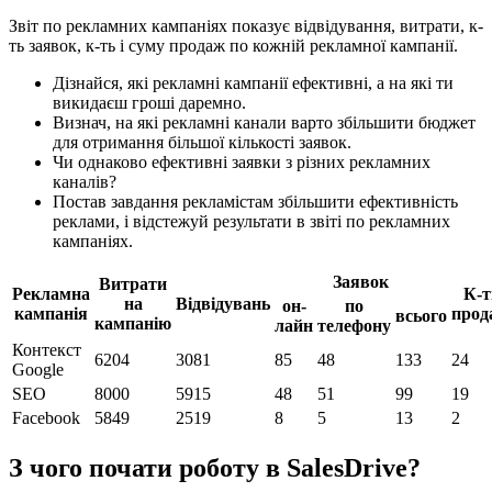
Звіт по рекламних кампаніях показує відвідування, витрати, к-
ть заявок, к-ть і суму продаж по кожній рекламної кампанії.
Дізнайся, які рекламні кампанії ефективні, а на які ти
викидаєш гроші даремно.
Визнач, на які рекламні канали варто збільшити бюджет
для отримання більшої кількості заявок.
Чи однаково ефективні заявки з різних рекламних
каналів?
Постав завдання рекламістам збільшити ефективність
реклами, і відстежуй результати в звіті по рекламних
кампаніях.
Заявок
Витрати
Рекламна
К-т
на
Відвідувань
он-
по
кампанія
прод
всього
кампанію
лайн
телефону
Контекст
6204
3081
85
48
133
24
Google
SEO
8000
5915
48
51
99
19
Facebook
5849
2519
8
5
13
2
З чого почати роботу в SalesDrive?