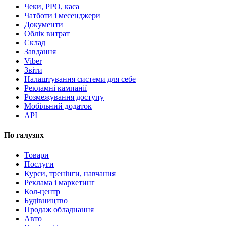
Чеки, РРО, каса
Чатботи і месенджери
Документи
Облік витрат
Склад
Завдання
Viber
Звіти
Налаштування системи для себе
Рекламні кампанії
Розмежування доступу
Мобільний додаток
API
По галузях
Товари
Послуги
Курси, тренінги, навчання
Реклама і маркетинг
Кол-центр
Будівництво
Продаж обладнання
Авто