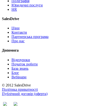
Поліграфія
Юридичні послуги
HR
SalesDrive
Ціни
Контакти
Партнерська програма
Про нас
Допомога
Відеоуроки
Початок роботи
База знань
Блог
Вебінари
© 2012 SalesDrive
Політика приватності
Публічний договір (оферта)