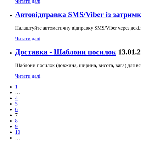
Читати далі
Автовідправка SMS/Viber із затримк
Налаштуйте автоматичну відправку SMS/Viber через декіль
Читати далі
Доставка - Шаблони посилок
13.01.
Шаблони посилок (довжина, ширина, висота, вага) для всі
Читати далі
1
…
4
5
6
7
8
9
10
…