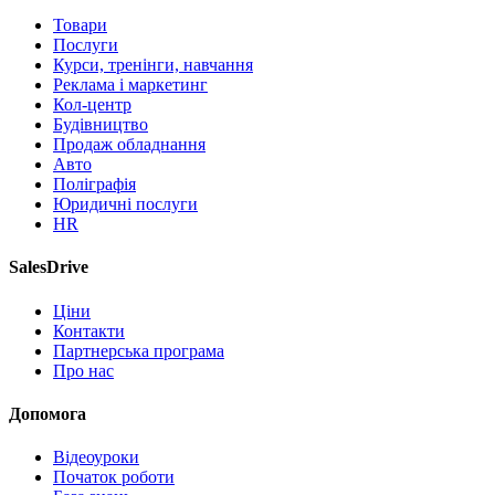
Товари
Послуги
Курси, тренінги, навчання
Реклама і маркетинг
Кол-центр
Будівництво
Продаж обладнання
Авто
Поліграфія
Юридичні послуги
HR
SalesDrive
Ціни
Контакти
Партнерська програма
Про нас
Допомога
Відеоуроки
Початок роботи