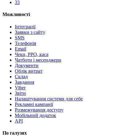
33
Можливості
Інтеграції
Заявки з сайту
SMS
Телефонія
Email
Чеки, РРО, каса
Чатботи і месенджери
Документи
Облік витрат
Склад
Завдання
Viber
Звіти
Налаштування системи для себе
Рекламні кампанії
Розмежування доступу
Мобільний додаток
API
По галузях