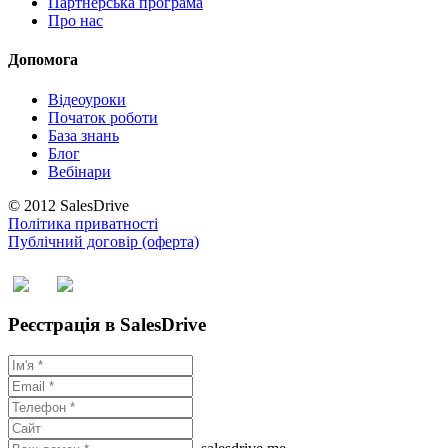
Партнерська програма
Про нас
Допомога
Відеоуроки
Початок роботи
База знань
Блог
Вебінари
© 2012 SalesDrive
Політика приватності
Публічний договір (оферта)
Реєстрація в SalesDrive