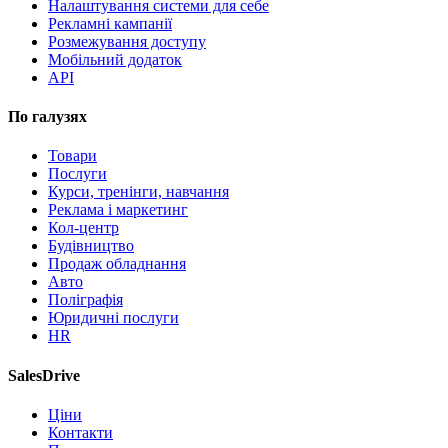
Налаштування системи для себе
Рекламні кампанії
Розмежування доступу
Мобільний додаток
API
По галузях
Товари
Послуги
Курси, тренінги, навчання
Реклама і маркетинг
Кол-центр
Будівництво
Продаж обладнання
Авто
Поліграфія
Юридичні послуги
HR
SalesDrive
Ціни
Контакти