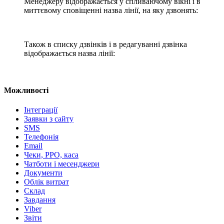
Менеджеру відображається у спливаючому вікні і в
миттєвому сповіщенні назва лінії, на яку дзвонять:
Також в списку дзвінків і в редагуванні дзвінка
відображається назва лінії:
Можливості
Інтеграції
Заявки з сайту
SMS
Телефонія
Email
Чеки, РРО, каса
Чатботи і месенджери
Документи
Облік витрат
Склад
Завдання
Viber
Звіти